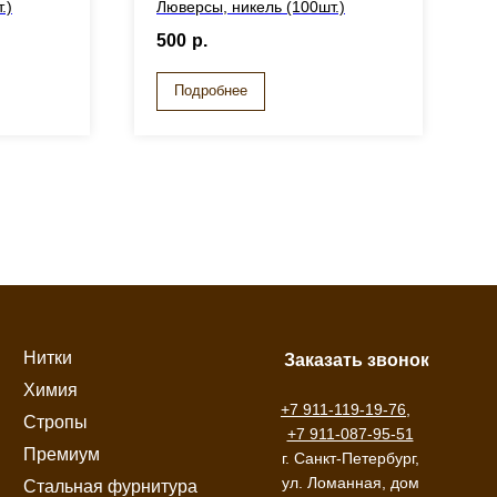
.)
Люверсы, никель (100шт.)
500
р.
Подробнее
Нитки
Заказать звонок
Химия
+7 911-119-19-76
,
Стропы
+7 911-087-95-51
Премиум
г. Санкт-Петербург,
ул. Ломанная, дом
Стальная фурнитура