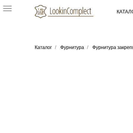
КАТАЛ
Каталог
/
Фурнитура
/
Фурнитура закре
ки
уви