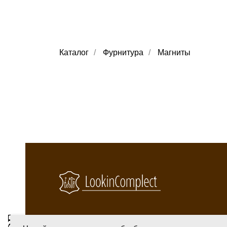
Каталог
/
Фурнитура
/
Магниты
ая
ов
уви