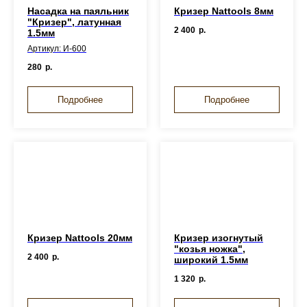
Насадка на паяльник
Кризер Nattools 8мм
"Кризер", латунная
2 400
р.
1.5мм
Артикул: И-600
280
р.
Подробнее
Подробнее
Кризер Nattools 20мм
Кризер изогнутый
"козья ножка",
2 400
р.
широкий 1.5мм
1 320
р.