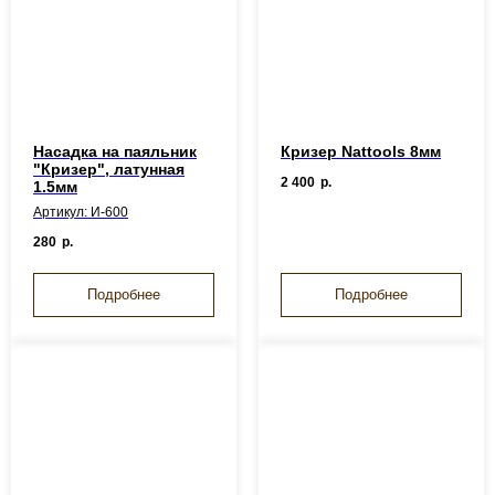
Насадка на паяльник
Кризер Nattools 8мм
"Кризер", латунная
2 400
р.
1.5мм
Артикул: И-600
280
р.
Подробнее
Подробнее