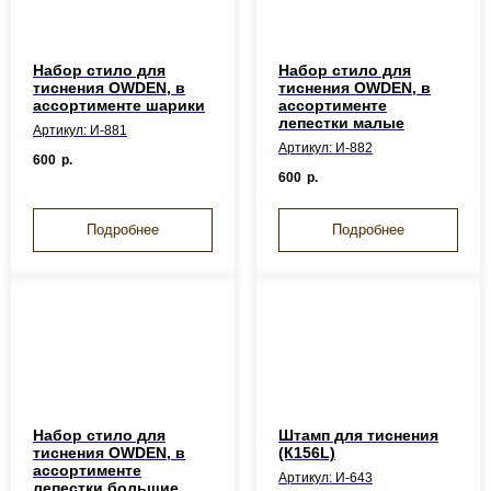
Набор стило для
Набор стило для
тиснения OWDEN, в
тиснения OWDEN, в
ассортименте шарики
ассортименте
лепестки малые
Артикул: И-881
Артикул: И-882
600
р.
600
р.
Подробнее
Подробнее
Набор стило для
Штамп для тиснения
тиснения OWDEN, в
(К156L)
ассортименте
Артикул: И-643
лепестки большие