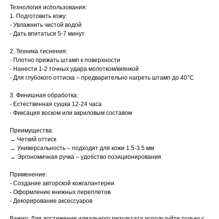
Технология использования:
1. Подготовить кожу:
- Увлажнить чистой водой
- Дать впитаться 5-7 минут
2. Техника тиснения:
- Плотно прижать штамп к поверхности
- Нанести 1-2 точных удара молотком/киянкой
- Для глубокого оттиска – предварительно нагреть штамп до 40°C
3. Финишная обработка:
- Естественная сушка 12-24 часа
- Фиксация воском или акриловым составом
Преимущества:
→ Четкий оттиск
→ Универсальность – подходят для кожи 1.5-3.5 мм
→ Эргономичная ручка – удобство позиционирования
Применение:
- Создание авторской кожгалантереи
- Оформление книжных переплетов
- Декорирование аксессуаров
Важно: Для достижения идеального результата используйте только с