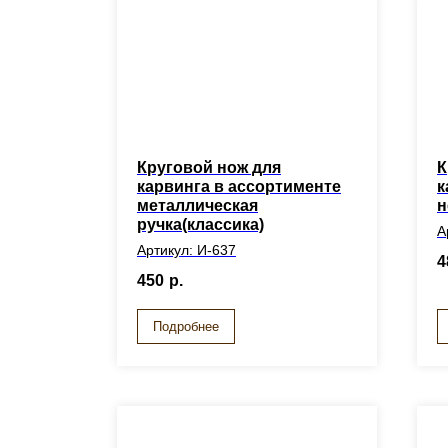
Круговой нож для
К
карвинга в ассортименте
к
металлическая
н
ручка(классика)
А
Артикул: И-637
4
450
р.
Подробнее