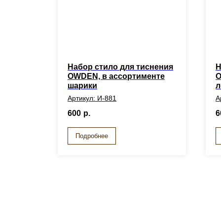
Набор стило для тиснения
Н
OWDEN, в ассортименте
O
шарики
л
Артикул: И-881
А
600
р.
6
Подробнее