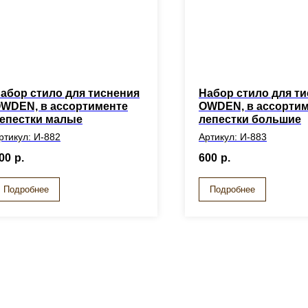
абор стило для тиснения
Набор стило для т
WDEN, в ассортименте
OWDEN, в ассорти
епестки малые
лепестки большие
ртикул: И-882
Артикул: И-883
00
р.
600
р.
Подробнее
Подробнее