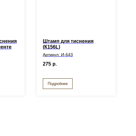
иснения
Штамп для тиснения
менте
(К156L)
Артикул: И-643
275
р.
Подробнее