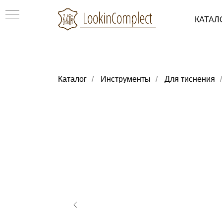
КАТАЛ
Каталог
/
Инструменты
/
Для тиснения
/
ки
уви