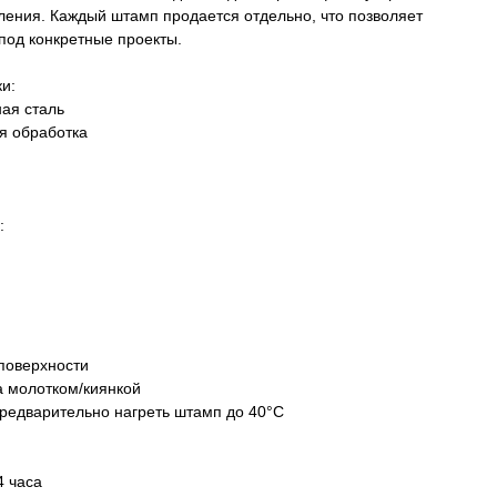
бления. Каждый штамп продается отдельно, что позволяет
под конкретные проекты.
и:
ая сталь
я обработка
:
 поверхности
а молотком/киянкой
 предварительно нагреть штамп до 40°C
4 часа