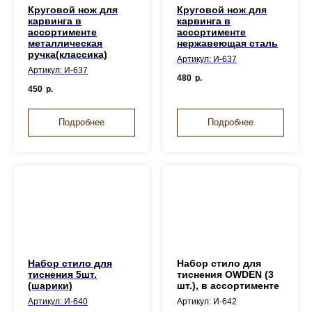
Круговой нож для
Круговой нож для
карвинга в
карвинга в
ассортименте
ассортименте
металлическая
нержавеющая сталь
ручка(классика)
Артикул: И-637
Артикул: И-637
480
р.
450
р.
Подробнее
Подробнее
Набор стило для
Набор стило для
тиснения 5шт.
тиснения OWDEN (3
(шарики)
шт.), в ассортименте
Артикул: И-640
Артикул: И-642