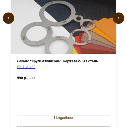
Лекало "Круги Аткинсона", нержавеющая сталь
SKU:
И-482
990
р.
/
1 pc
Подробнее