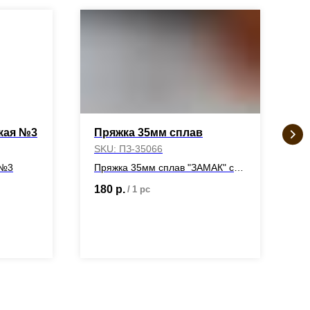
кая №3
Пряжка 35мм сплав
П
к
SKU:
ПЗ-35066
S
 №3
Пряжка 35мм сплав "ЗАМАК" с
покрытием
180
р.
/
1 pc
3