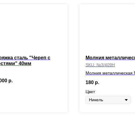
ряжка сталь "Череп с
Молния металличес
остями" 40мм
SKU:
№3/409Н
Молния металлическая
000
р.
180
р.
Цвет