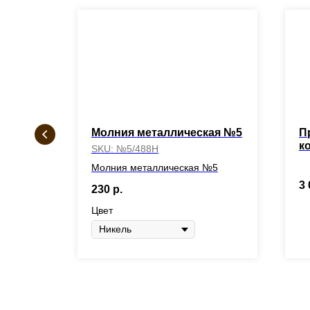
Молния металлическая №5
П
к
SKU:
№5/488Н
Молния металлическая №5
3 
230
р.
Цвет