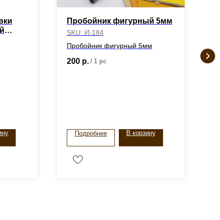
вки
Пробойник фигурный 5мм
З
й
3
SKU:
И-184
S
Пробойник фигурный 5мм
200
р.
/
1 pc
3
ину
В корзину
Подробнее