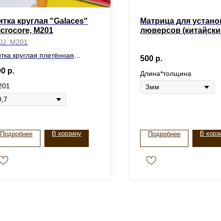
итка круглая "Galaces"
Матрица для устано
icrocore, М201
люверсов (китайски
пресс)
KU:
М201
тка круглая плетённая
500
р.
alaces" Microcore, М201
00
р.
Длина*толщина
201
В корзину
В корз
Подробнее
Подробнее