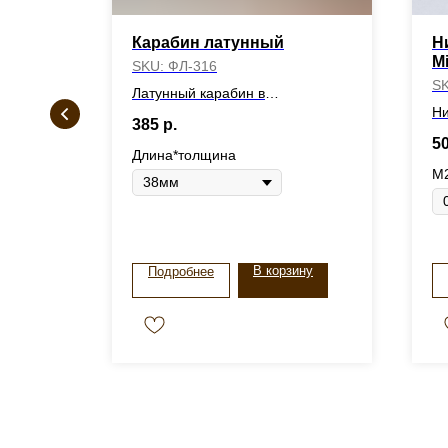
кая №3
Карабин латунный
Н
M
SKU:
ФЛ-316
S
№3
Латунный карабин в
ассортименте
Ни
385
р.
"G
5
Длина*толщина
М
ну
В корзину
Подробнее