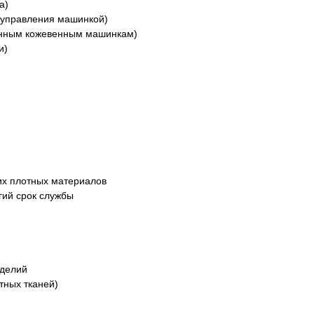
а)
о управления машинкой)
ленным кожевенным машинкам)
и)
гих плотных материалов
гий срок службы
зделий
тных тканей)