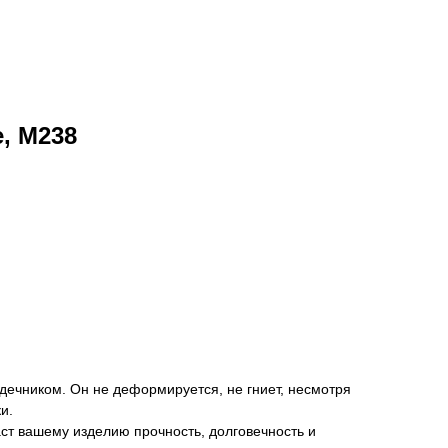
e, М238
рдечником. Он не деформируется, не гниет, несмотря
и.
аст вашему изделию прочность, долговечность и