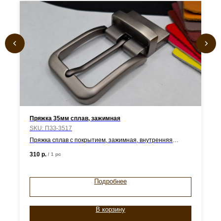
Пряжка 35мм сплав, зажимная
SKU:
ПЗЗ-3517
Пряжка сплав с покрытием, зажимная, внутренняя
ширина - 35мм
310
р.
/
1 pc
Подробнее
В корзину