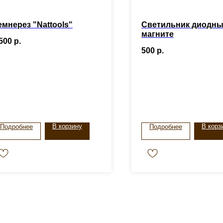
емнерез "Nattools"
Светильник диодны
магните
500
р.
500
р.
В корзину
В корз
Подробнее
Подробнее