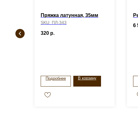
Пряжка латунная, 35мм
Р
SKU:
ПЛ-343
6 
320
р.
stock
В корзину
Подробнее