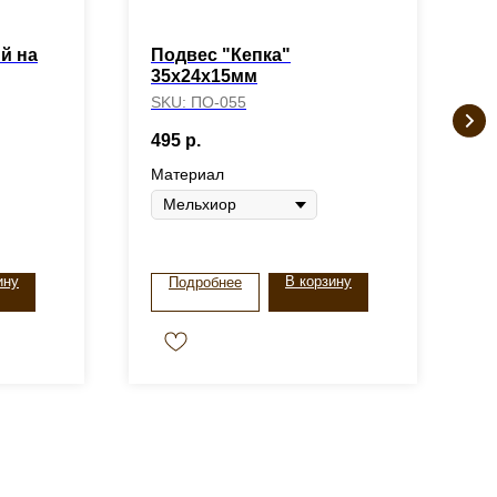
й на
Подвес "Кепка"
Б
35х24х15мм
с
SKU:
ПО-055
S
495
р.
6
Материал
ину
В корзину
Подробнее