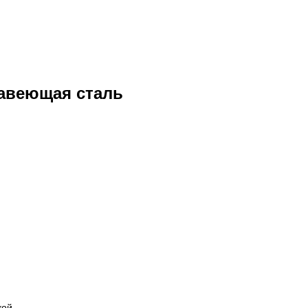
жавеющая сталь
кой