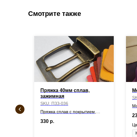
Смотрите также
кая №3
Пряжка 40мм сплав,
М
зажимная
S
SKU:
ПЗЗ-036
№3
Мо
Пряжка сплав с покрытием,
2
зажимная, внутренняя ширина -
330
р.
40мм
Цв