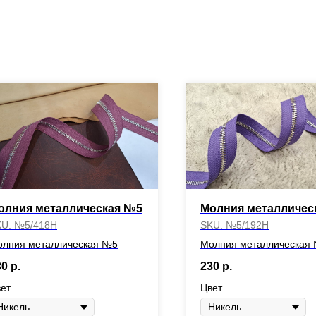
олния металлическая №5
Молния металличес
KU:
№5/418Н
SKU:
№5/192Н
лния металлическая №5
Молния металлическая
30
р.
230
р.
ет
Цвет