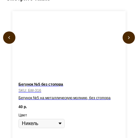
Бегунок №5 без стопора
SKU:
БМ-316
Бегунок №5 на металлическую молнию, без стопора
40
р.
Цвет