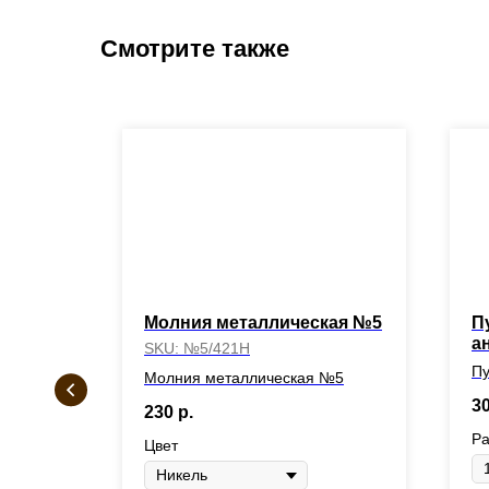
Смотрите также
ces"
Молния металлическая №5
П
а
SKU:
№5/421Н
Пу
Молния металлическая №5
 1мм
3
230
р.
Р
Цвет