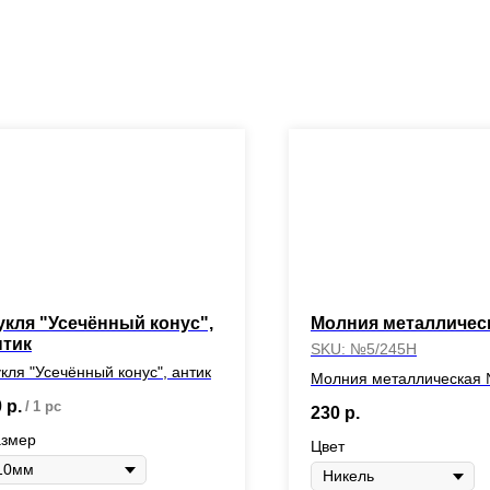
укля "Усечённый конус",
Молния металличес
нтик
SKU:
№5/245Н
кля "Усечённый конус", антик
Молния металлическая
0
р.
/
1 pc
230
р.
азмер
Цвет