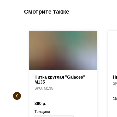
Смотрите также
кая №5
Нитка круглая "Galaces"
Н
М135
S
SKU:
М135
№5
1
390
р.
Толщина