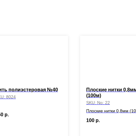
ить полиэстеровая №40
Плоские нитки 0,8м
(100м)
KU:
8024
SKU:
No: 22
Плоские нитки 0,8мм (1
50
р.
100
р.