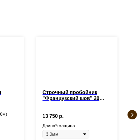
м
Строчный пробойник
П
"Французский шов" 20
S
зубьев
П
00м)
13 750
р.
1
Длина*толщина