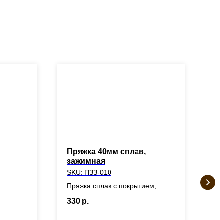
Пряжка 40мм сплав,
Т
зажимная
SKU:
ПЗЗ-010
1
Пряжка сплав с покрытием,
зажимная, внутренняя ширина -
Д
330
р.
40мм