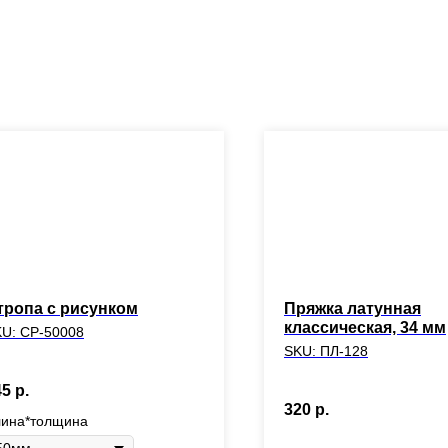
тропа с рисунком
Пряжка латунная
классическая, 34 мм
KU:
СР-50008
SKU:
ПЛ-128
45
р.
320
р.
ина*толщина