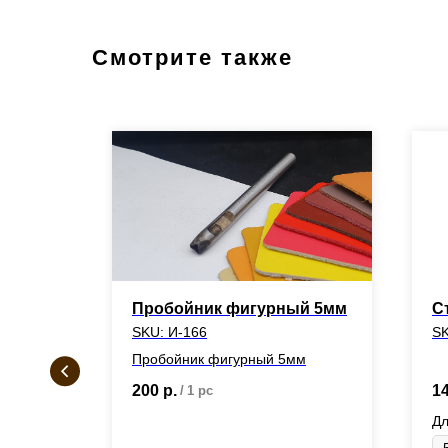
Смотрите также
никель
Пробойник фигурный 5мм
С
SKU:
И-166
S
Пробойник фигурный 5мм
200
р.
1
/
1 pc
Дл