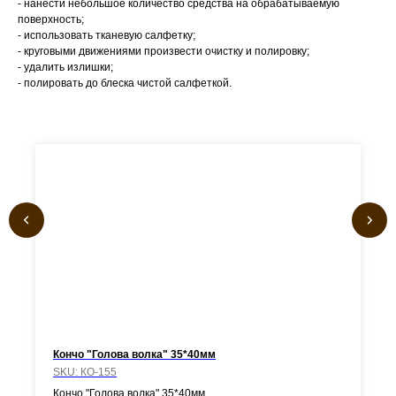
- нанести небольшое количество средства на обрабатываемую
поверхность;
- использовать тканевую салфетку;
- круговыми движениями произвести очистку и полировку;
- удалить излишки;
- полировать до блеска чистой салфеткой.
Кончо "Голова волка" 35*40мм
SKU:
КО-155
Кончо "Голова волка" 35*40мм